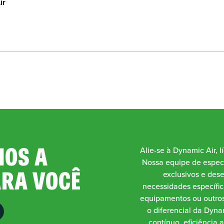
ir
OS A
Alie-se à Dynamic Air, l
Nossa equipe de especi
ARA VOCÊ
exclusivos e des
necessidades específic
equipamentos ou outros
o diferencial da Dynam
contínuo, eficiência 