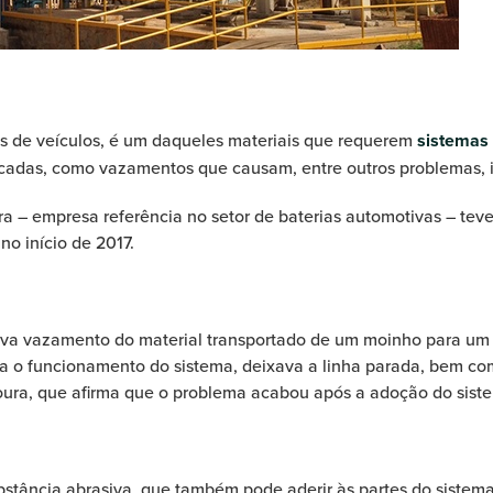
s de veículos, é um daqueles materiais que requerem
sistemas 
licadas, como vazamentos que causam, entre outros problemas,
– empresa referência no setor de baterias automotivas – teve 
no início de 2017.
ava vazamento do material transportado de um moinho para um si
o funcionamento do sistema, deixava a linha parada, bem como 
ura, que afirma que o problema acabou após a adoção do sist
tância abrasiva, que também pode aderir às partes do sistema 