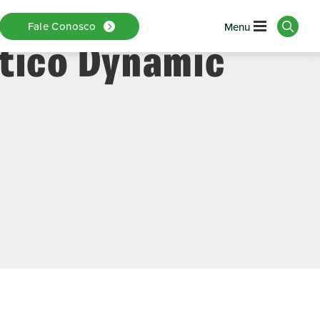
azamentos Com
Fale Conosco
tico Dynamic