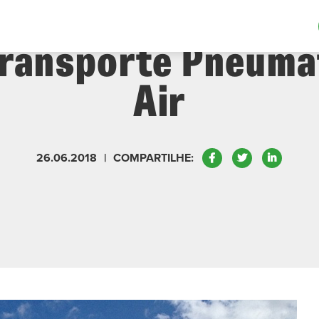
 Moura Elimina V
Transporte Pneumá
Air
Facebook
Twitter
LinkedIn
26.06.2018
|
COMPARTILHE: