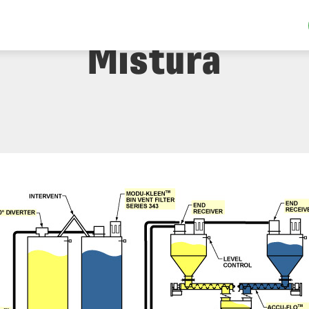
ento De Vagões, 
Mistura