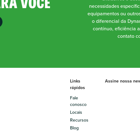
ARA VOCÊ
necessidades específic
equipamentos ou outros
o diferencial da Dynam
contínuo, eficiência 
contato co
Links
Assine nossa new
rápidos
Fale
conosco
Locais
Recursos
Blog