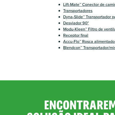
Lift-Mate™ Conector de cam
Transportadores
Dyna-Slide™ Transportador p
Desviador 90°
Modu-Kleen™ Filtro de ventil
Receptor final
Accu-Flo™ Rosca alimentado
Blendcon™ Transportador/mi
ENCONTRAREM