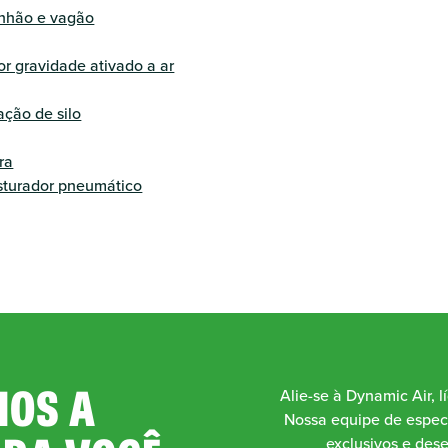
inhão e vagão
or gravidade ativado a ar
ação de silo
ra
sturador pneumático
OS A
Alie-se à Dynamic Air, l
Nossa equipe de especi
exclusivos e des