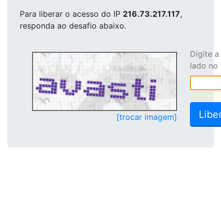
Para liberar o acesso
do IP
216.73.217.117
,
responda ao desafio abaixo.
Digite 
lado no
[trocar imagem]