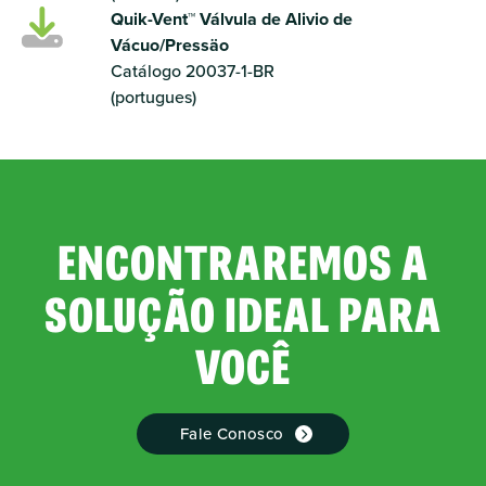
Quik-Vent™ Válvula de Alivio de
Vácuo/Pressäo
Catálogo 20037-1-BR
(portugues)
ENCONTRAREMOS A
SOLUÇÃO IDEAL PARA
VOCÊ
Fale Conosco