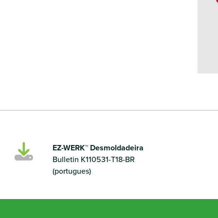
EZ-WERK™ Desmoldadeira
Bulletin K110531-T18-BR
(portugues)