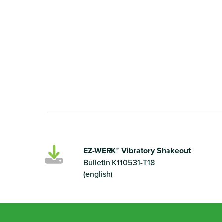
EZ-WERK™ Vibratory Shakeout
Bulletin K110531-T18
(english)