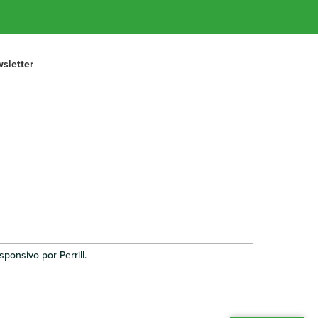
sletter
ponsivo por Perrill.