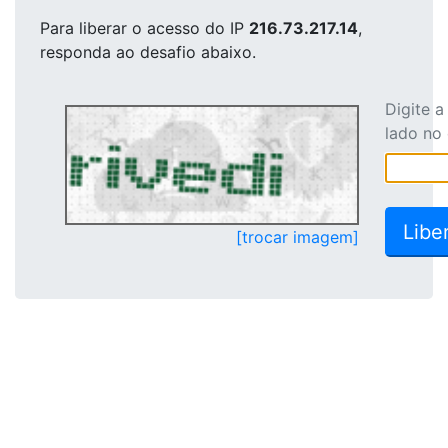
Para liberar o acesso
do IP
216.73.217.14
,
responda ao desafio abaixo.
Digite 
lado no
[trocar imagem]