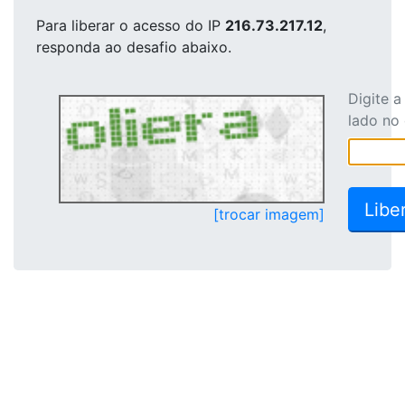
Para liberar o acesso
do IP
216.73.217.12
,
responda ao desafio abaixo.
Digite 
lado no
[trocar imagem]