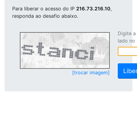
Para liberar o acesso
do IP
216.73.216.10
,
responda ao desafio abaixo.
Digite 
lado no
[trocar imagem]