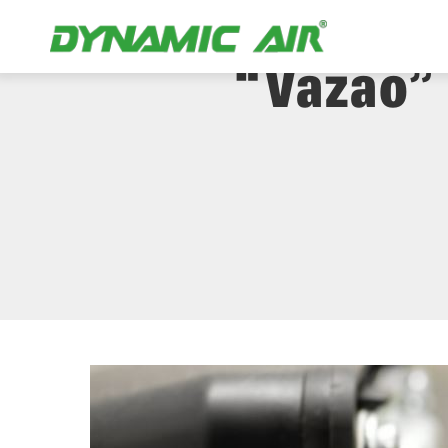
Você Sabe 
“Vazão” 