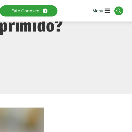
“Pressão” E
Fale Conosco
mprimido?