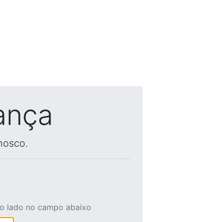
ança
nosco.
ao lado no campo abaixo