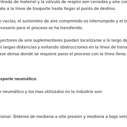
ntrada de material y la válvula de respiro son cerradas y aire c
te a la línea de trasporte hasta llegar al punto de destino.
án vacías, el suministro de aire comprimido es interrumpido y e
ecesario para el proceso se ha transferido.
inyectores de aire suplementares pueden localizarse a lo largo de
l largas distancias y evitando obstrucciones en la línea de tran
ase densa donde se requiere parar el proceso con la línea llena.
nsporte neumático.
neumático y los mas utilizados en la industria son:
al- Sistema de mediana a alta presión y mediana a baja veloc