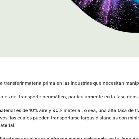
 transferir materia prima en las industrias que necesitan manipu
ales del transporte neumático, particularmente en la fase dens
aterial es de 10% aire y 90% material, o sea, una alta tasa de t
sivos, los cuales pueden transportarse largas distancias con mí
terial.
lidad son aquellos que ofrecen mayor resistencia en la línea de