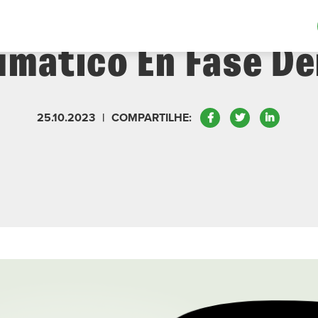
Fundamentales En E
mático En Fase D
Facebook
Twitter
LinkedIn
25.10.2023
|
COMPARTILHE: