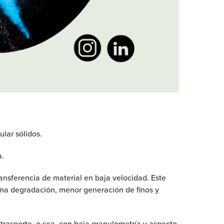
lar sólidos.
a.
ransferencia de material en baja velocidad. Este
nima degradación, menor generación de finos y
 trasporte, o sea, con baja granulometría y aspecto