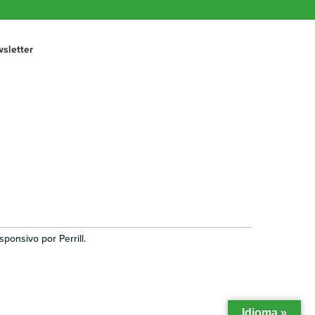
sletter
ponsivo por Perrill.
Idioma »