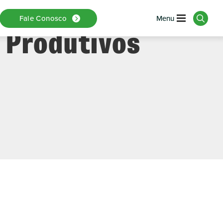
ortância Da
Fale Conosco
 Produtivos