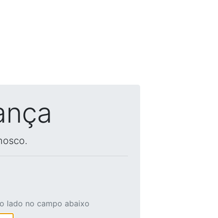
ança
nosco.
ao lado no campo abaixo