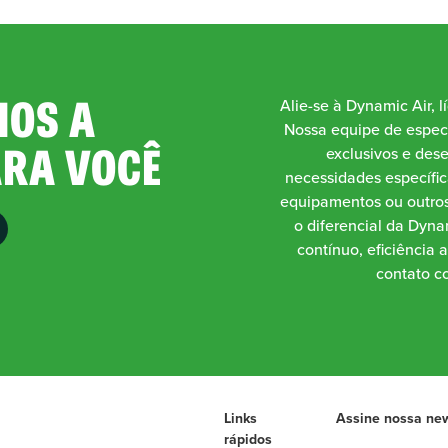
OS A
Alie-se à Dynamic Air, l
Nossa equipe de especi
ARA VOCÊ
exclusivos e des
necessidades específic
equipamentos ou outros
o diferencial da Dynam
contínuo, eficiência 
contato co
Links
Assine nossa new
rápidos