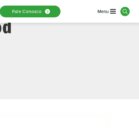
rodutiva Na
Fale Conosco
od