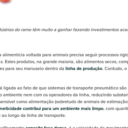
ústrias do ramo têm muito a ganhar fazendo investimentos ace
ia alimentícia voltada para animais precisa seguir processos rí
as. Estes produtos, na grande maioria, são alimentos secos, comp
ões para seu manuseio dentro da
linha de produção
. Contudo, o
tá ligada ao fato de que sistemas de transporte pneumático são
o ambiente nem com os operadores da linha, reduzindo subst
sensível como alimentação (sobretudo de animais de estimação),
meticidade contribui para um ambiente mais limpo
, com quant
ao longo da linha de transporte.
ecificamente
conceito fase densa
, é a velocidade da moviment