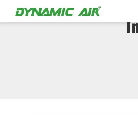
Como Aumen
I