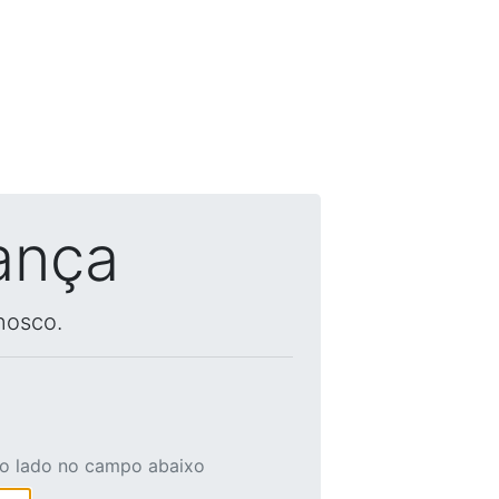
ança
nosco.
ao lado no campo abaixo