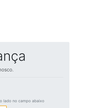
ança
nosco.
ao lado no campo abaixo