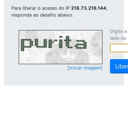
Para liberar o acesso
do IP
216.73.216.144
,
responda ao desafio abaixo.
Digite 
lado no
[trocar imagem]