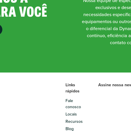
Nossa equipe de especi
ARA VOCÊ
exclusivos e des
necessidades específic
equipamentos ou outros
o diferencial da Dynam
contínuo, eficiência 
contato co
Links
Assine nossa new
rápidos
Fale
conosco
Locais
Recursos
Blog