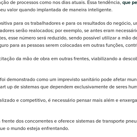
ção de processos como nos dias atuais. Essa tendência,
que pe
seu valor quando implantada de maneira inteligente.
itiva para os trabalhadores e para os resultados do negócio,
hadores serão realocados; por exemplo, se antes eram necessár
tes, esse número será reduzido, sendo possível utilizar a mão 
seguro para as pessoas serem colocadas em outras funções, cont
tação da mão de obra em outras frentes, viabilizando a desco
 foi demonstrado como um imprevisto sanitário pode afetar mu
e start up de sistemas que dependem exclusivamente de seres hu
izado e competitivo, é necessário pensar mais além e enxerga
à frente dos concorrentes e oferece sistemas de transporte pn
que o mundo esteja enfrentando.