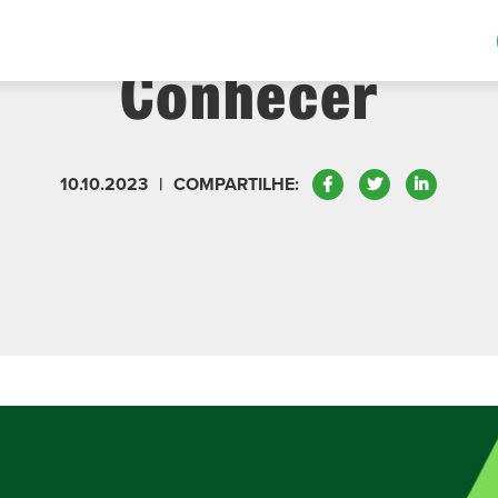
 Manutenção Que V
Conhecer
Facebook
Twitter
LinkedIn
10.10.2023
|
COMPARTILHE: