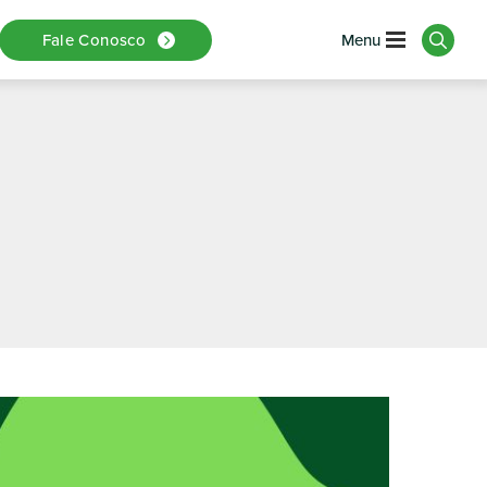
ocê Deveria
Fale Conosco